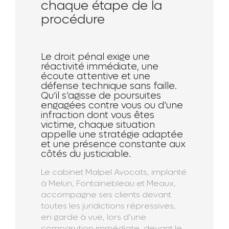
chaque étape de la
procédure
Le droit pénal exige une
réactivité immédiate, une
écoute attentive et une
défense technique sans faille.
Qu’il s’agisse de poursuites
engagées contre vous ou d’une
infraction dont vous êtes
victime, chaque situation
appelle une stratégie adaptée
et une présence constante aux
côtés du justiciable.
Le cabinet Malpel Avocats, implanté
à Melun, Fontainebleau et Meaux,
accompagne ses clients devant
toutes les juridictions répressives,
en garde à vue, lors d’une
comparution immédiate, devant le