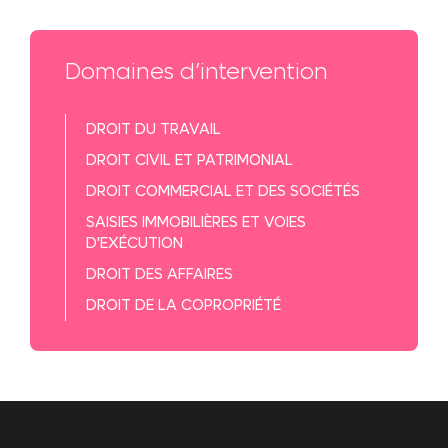
Domaines d’intervention
DROIT DU
TRAVAIL
DROIT CIVIL
ET PATRIMONIAL
DROIT COMMERCIAL
ET DES SOCIÉTÉS
SAISIES IMMOBILIÈRES
ET VOIES
D'EXÉCUTION
DROIT DES
AFFAIRES
DROIT DE LA
COPROPRIÉTÉ