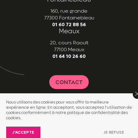
160, rue grande
77300 Fontainebleau
01 60 72 88 56
Meaux
20, cours Raoult
77100 Meaux
01 64 10 26 60
CONTACT
Nous utilisons des cookies pour vous offrir la meilleure
expérience en ligne. En acceptant, vous acceptez l'utilisation de
©2025 Malpel
cookies conformément à notre politique de confidentialité des
Mentions légales
cookies.
Conception
agence
mcrea
J’ACCEPTE
JE REFUSE